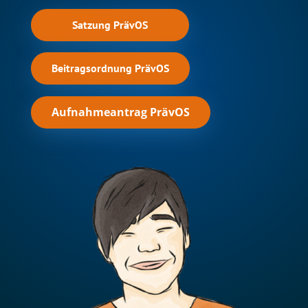
Satzung PrävOS
Beitragsordnung PrävOS
Aufnahmeantrag PrävOS